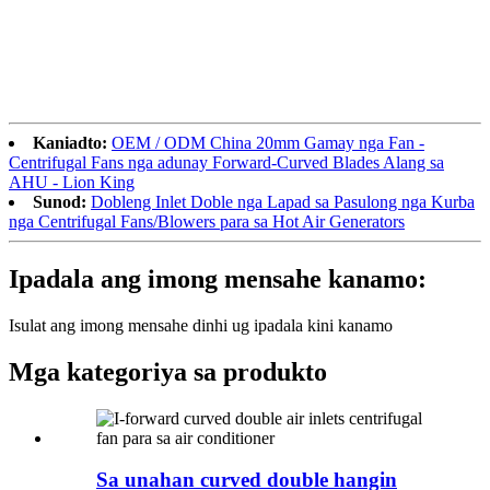
Kaniadto:
OEM / ODM China 20mm Gamay nga Fan -
Centrifugal Fans nga adunay Forward-Curved Blades Alang sa
AHU - Lion King
Sunod:
Dobleng Inlet Doble nga Lapad sa Pasulong nga Kurba
nga Centrifugal Fans/Blowers para sa Hot Air Generators
Ipadala ang imong mensahe kanamo:
Isulat ang imong mensahe dinhi ug ipadala kini kanamo
Mga kategoriya sa produkto
Sa unahan curved double hangin