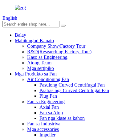
English
Balay
Mahitungod Kanato
Company Show/Factory Tour
R&D(Research ug Factory Tour)
Kaso sa Engineering
Atong Team
Mga sertipiko
Mga Produkto sa Fan
Air Conditioning Fan
Pasulong Curved Centrifugal Fan
Paatras nga Curved Centrifugal Fan
Plug Fan
Fan sa Engineering
Axial Fan
Fan sa Atop
Fan nga klase sa kahon
Fan sa Industriya
Mga accessories
Impeller