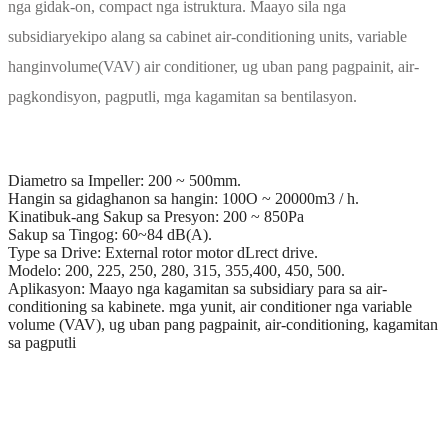
nga gidak-on, compact nga istruktura. Maayo sila nga
subsidiary
ekipo alang sa cabinet air-conditioning units, variable
hangin
volume(VAV) air conditioner, ug uban pang pagpainit, air-
pagkondisyon, pagputli, mga kagamitan sa bentilasyon.
Diametro sa Impeller: 200 ~ 500mm.
Hangin sa gidaghanon sa hangin: 100O ~ 20000m3 / h.
Kinatibuk-ang Sakup sa Presyon: 200 ~ 850Pa
Sakup sa Tingog: 60~84 dB(A).
Type sa Drive: External rotor motor dLrect drive.
Modelo: 200, 225, 250, 280, 315, 355,400, 450, 500.
Aplikasyon: Maayo nga kagamitan sa subsidiary para sa air-
conditioning sa kabinete. mga yunit, air conditioner nga variable
volume (VAV), ug uban pang pagpainit, air-conditioning, kagamitan
sa pagputli