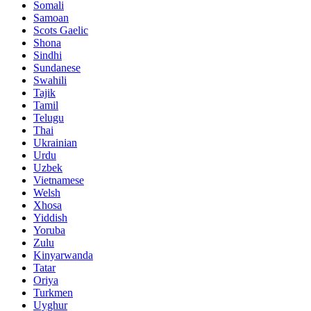
Somali
Samoan
Scots Gaelic
Shona
Sindhi
Sundanese
Swahili
Tajik
Tamil
Telugu
Thai
Ukrainian
Urdu
Uzbek
Vietnamese
Welsh
Xhosa
Yiddish
Yoruba
Zulu
Kinyarwanda
Tatar
Oriya
Turkmen
Uyghur