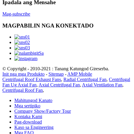
Ipadala ang Mensahe
Mag-subscribe
MAGPABILIN NGA KONEKTADO
© Copyright - 2010-2021 : Tanang Katungod Gireserba.
Init nga mga Produkto
-
Sitemap
-
AMP Mobile
Centrifugal Roof Exhaust Fans
,
Radial Centrifugal Fan
,
Centrifugal
Fan Ug Axial Fan
,
Axial Centrifugal Fan
,
Axial Ventilation Fan
,
Centrifugal Roof Fan
,
Mahitungod Kanato
Mga sertipiko
Company Show/Factory Tour
Kontaka Kami
Pag-download
Kaso sa Engineering
Mga FAQ