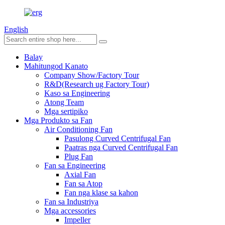
English
Balay
Mahitungod Kanato
Company Show/Factory Tour
R&D(Research ug Factory Tour)
Kaso sa Engineering
Atong Team
Mga sertipiko
Mga Produkto sa Fan
Air Conditioning Fan
Pasulong Curved Centrifugal Fan
Paatras nga Curved Centrifugal Fan
Plug Fan
Fan sa Engineering
Axial Fan
Fan sa Atop
Fan nga klase sa kahon
Fan sa Industriya
Mga accessories
Impeller