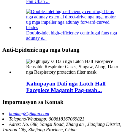
Fan Uban ...
Double-inlet high-efficiency centrifugal fans nga
adunay e...
Anti-Epidemic nga mga butang
Kahupayan Dali nga Latch Half
Facepiece Magamit Pag-usab...
Impormasyon sa Kontak
lionking8@lkfan.com
Telepono/Whatsapp: 008618167069821
Adres: No. 688, Yangsi Road, Zhang'an , Jiaojiang District,
Taizhou City, Zhejiang Province, China