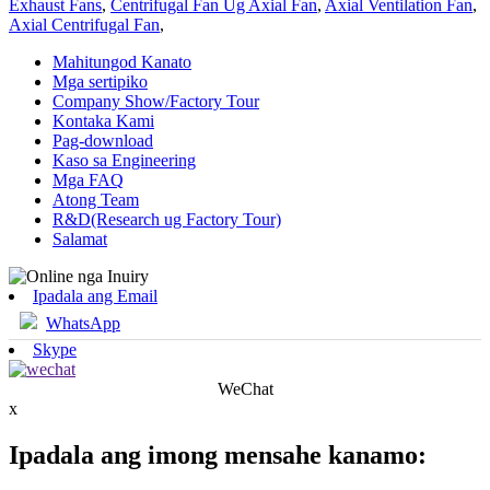
Exhaust Fans
,
Centrifugal Fan Ug Axial Fan
,
Axial Ventilation Fan
,
Axial Centrifugal Fan
,
Mahitungod Kanato
Mga sertipiko
Company Show/Factory Tour
Kontaka Kami
Pag-download
Kaso sa Engineering
Mga FAQ
Atong Team
R&D(Research ug Factory Tour)
Salamat
Ipadala ang Email
WhatsApp
Skype
WeChat
x
Ipadala ang imong mensahe kanamo: