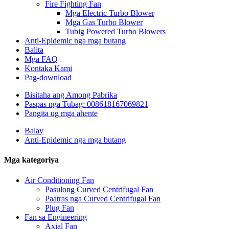
Fire Fighting Fan
Mga Electric Turbo Blower
Mga Gas Turbo Blower
Tubig Powered Turbo Blowers
Anti-Epidemic nga mga butang
Balita
Mga FAQ
Kontaka Kami
Pag-download
Bisitaha ang Among Pabrika
Paspas nga Tubag: 008618167069821
Pangita ug mga ahente
Balay
Anti-Epidemic nga mga butang
Mga kategoriya
Air Conditioning Fan
Pasulong Curved Centrifugal Fan
Paatras nga Curved Centrifugal Fan
Plug Fan
Fan sa Engineering
Axial Fan