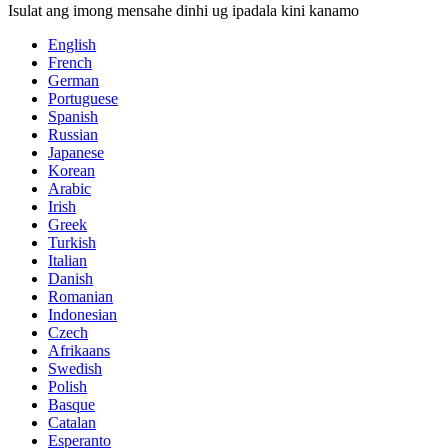
Isulat ang imong mensahe dinhi ug ipadala kini kanamo
English
French
German
Portuguese
Spanish
Russian
Japanese
Korean
Arabic
Irish
Greek
Turkish
Italian
Danish
Romanian
Indonesian
Czech
Afrikaans
Swedish
Polish
Basque
Catalan
Esperanto