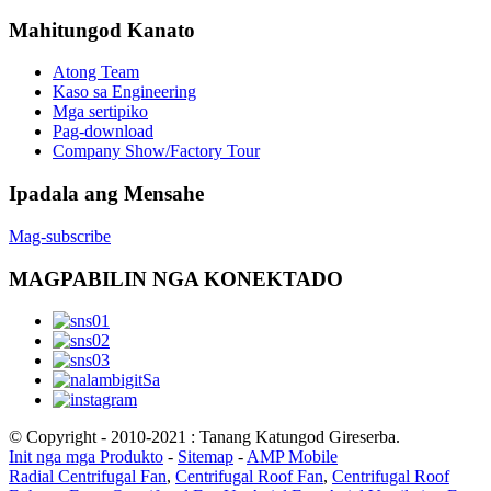
Mahitungod Kanato
Atong Team
Kaso sa Engineering
Mga sertipiko
Pag-download
Company Show/Factory Tour
Ipadala ang Mensahe
Mag-subscribe
MAGPABILIN NGA KONEKTADO
© Copyright - 2010-2021 : Tanang Katungod Gireserba.
Init nga mga Produkto
-
Sitemap
-
AMP Mobile
Radial Centrifugal Fan
,
Centrifugal Roof Fan
,
Centrifugal Roof