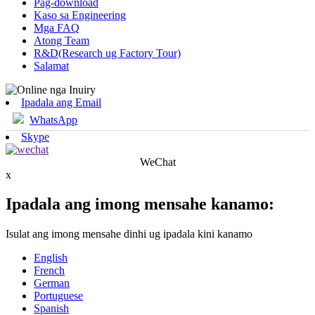
Pag-download
Kaso sa Engineering
Mga FAQ
Atong Team
R&D(Research ug Factory Tour)
Salamat
Ipadala ang Email
WhatsApp
Skype
WeChat
x
Ipadala ang imong mensahe kanamo:
Isulat ang imong mensahe dinhi ug ipadala kini kanamo
English
French
German
Portuguese
Spanish