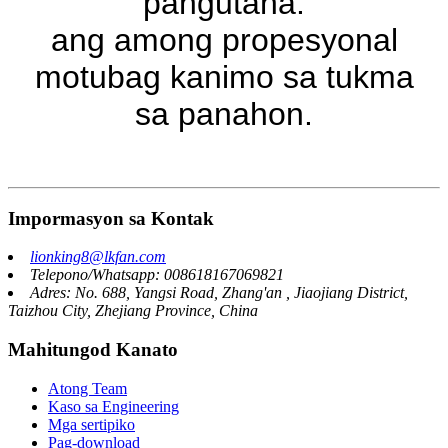
pangutana.
ang among propesyonal
motubag kanimo sa tukma
sa panahon.
Impormasyon sa Kontak
lionking8@lkfan.com
Telepono/Whatsapp: 008618167069821
Adres: No. 688, Yangsi Road, Zhang'an , Jiaojiang District,
Taizhou City, Zhejiang Province, China
Mahitungod Kanato
Atong Team
Kaso sa Engineering
Mga sertipiko
Pag-download