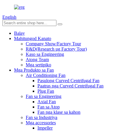
English
Balay
Mahitungod Kanato
Company Show/Factory Tour
R&D(Research ug Factory Tour)
Kaso sa Engineering
Atong Team
Mga sertipiko
Mga Produkto sa Fan
Air Conditioning Fan
Pasulong Curved Centrifugal Fan
Paatras nga Curved Centrifugal Fan
Plug Fan
Fan sa Engineering
Axial Fan
Fan sa Atop
Fan nga klase sa kahon
Fan sa Industriya
Mga accessories
Impeller