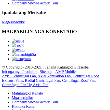
Company Show/Factory Tour
Ipadala ang Mensahe
Mag-subscribe
MAGPABILIN NGA KONEKTADO
© Copyright - 2010-2021 : Tanang Katungod Gireserba.
Init nga mga Produkto
-
Sitemap
-
AMP Mobile
Axial Centrifugal Fan
,
Axial Ventilation Fan
,
Centrifugal Roof
Exhaust Fans
,
Radial Centrifugal Fan
,
Centrifugal Roof Fan
,
Centrifugal Fan Ug Axial Fan
,
Mahitungod Kanato
Mga sertipiko
Company Show/Factory Tour
Kontaka Kami