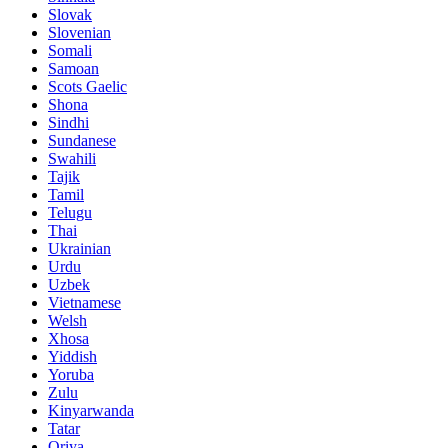
Slovak
Slovenian
Somali
Samoan
Scots Gaelic
Shona
Sindhi
Sundanese
Swahili
Tajik
Tamil
Telugu
Thai
Ukrainian
Urdu
Uzbek
Vietnamese
Welsh
Xhosa
Yiddish
Yoruba
Zulu
Kinyarwanda
Tatar
Oriya