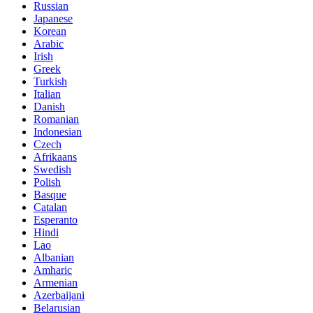
Russian
Japanese
Korean
Arabic
Irish
Greek
Turkish
Italian
Danish
Romanian
Indonesian
Czech
Afrikaans
Swedish
Polish
Basque
Catalan
Esperanto
Hindi
Lao
Albanian
Amharic
Armenian
Azerbaijani
Belarusian