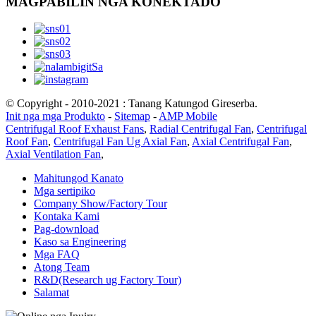
MAGPABILIN NGA KONEKTADO
© Copyright - 2010-2021 : Tanang Katungod Gireserba.
Init nga mga Produkto
-
Sitemap
-
AMP Mobile
Centrifugal Roof Exhaust Fans
,
Radial Centrifugal Fan
,
Centrifugal
Roof Fan
,
Centrifugal Fan Ug Axial Fan
,
Axial Centrifugal Fan
,
Axial Ventilation Fan
,
Mahitungod Kanato
Mga sertipiko
Company Show/Factory Tour
Kontaka Kami
Pag-download
Kaso sa Engineering
Mga FAQ
Atong Team
R&D(Research ug Factory Tour)
Salamat