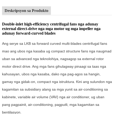
Deskripsyon sa Produkto
Double-inlet high-efficiency centrifugal fans nga adunay
external direct-drive nga mga motor ug mga impeller nga
adunay forward-curved blades
Ang serye sa LKB sa forward curved multi-blades centrifugal fans
mao ang ubos nga kasaba ug compact structure fans nga naugmad
uban sa advanced nga teknolohiya, nagsagop sa external rotor
motor direct drive. Ang mga fans gihulagway pinaagi sa taas nga
kahusayan, ubos nga kasaba, dako nga pag-agos sa hangin,
gamay nga gidak-on, compact nga istruktura. Kini ang sulundon nga
kagamitan sa subsidiary alang sa mga yunit sa air-conditioning sa
kabinete, variable air volume (VAV) nga air conditioner, ug uban
pang pagpainit, air-conditioning, pagputli, mga kagamitan sa
bentilasyon.