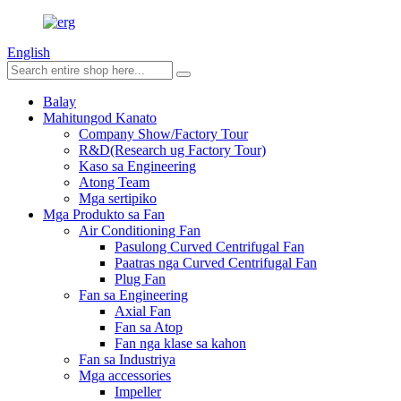
English
Balay
Mahitungod Kanato
Company Show/Factory Tour
R&D(Research ug Factory Tour)
Kaso sa Engineering
Atong Team
Mga sertipiko
Mga Produkto sa Fan
Air Conditioning Fan
Pasulong Curved Centrifugal Fan
Paatras nga Curved Centrifugal Fan
Plug Fan
Fan sa Engineering
Axial Fan
Fan sa Atop
Fan nga klase sa kahon
Fan sa Industriya
Mga accessories
Impeller