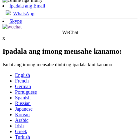
Ipadala ang Email
WhatsApp
Skype
WeChat
x
Ipadala ang imong mensahe kanamo:
Isulat ang imong mensahe dinhi ug ipadala kini kanamo
English
French
German
Portuguese
Spanish
Russian
Japanese
Korean
Arabic
Irish
Greek
Turkish