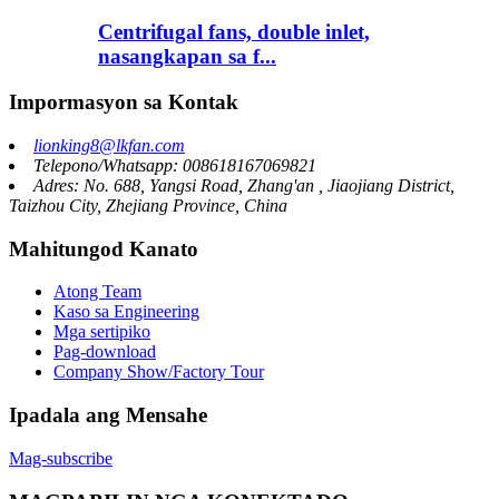
Centrifugal fans, double inlet,
nasangkapan sa f...
Impormasyon sa Kontak
lionking8@lkfan.com
Telepono/Whatsapp: 008618167069821
Adres: No. 688, Yangsi Road, Zhang'an , Jiaojiang District,
Taizhou City, Zhejiang Province, China
Mahitungod Kanato
Atong Team
Kaso sa Engineering
Mga sertipiko
Pag-download
Company Show/Factory Tour
Ipadala ang Mensahe
Mag-subscribe