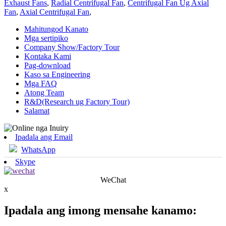
Exhaust Fans
,
Radial Centrifugal Fan
,
Centrifugal Fan Ug Axial
Fan
,
Axial Centrifugal Fan
,
Mahitungod Kanato
Mga sertipiko
Company Show/Factory Tour
Kontaka Kami
Pag-download
Kaso sa Engineering
Mga FAQ
Atong Team
R&D(Research ug Factory Tour)
Salamat
Ipadala ang Email
WhatsApp
Skype
WeChat
x
Ipadala ang imong mensahe kanamo: