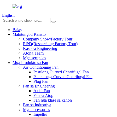
English
Balay
Mahitungod Kanato
Company Show/Factory Tour
R&D(Research ug Factory Tour)
Kaso sa Engineering
Atong Team
Mga sertipiko
Mga Produkto sa Fan
Air Conditioning Fan
Pasulong Curved Centrifugal Fan
Paatras nga Curved Centrifugal Fan
Plug Fan
Fan sa Engineering
Axial Fan
Fan sa Atop
Fan nga klase sa kahon
Fan sa Industriya
Mga accessories
Impeller