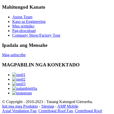
Mahitungod Kanato
Atong Team
Kaso sa Engineering
Mga sertipiko
Pag-download
Company Show/Factory Tour
Ipadala ang Mensahe
Mag-subscribe
MAGPABILIN NGA KONEKTADO
© Copyright - 2010-2021 : Tanang Katungod Gireserba.
Init nga mga Produkto
-
Sitemap
-
AMP Mobile
Axial Ventilation Fan
,
Centrifugal Roof Fan
,
Centrifugal Roof