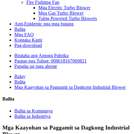
Fire Fighting Fan
Mga Electric Turbo Blower
Mga Gas Turbo Blower
Tubig Powered Turbo Blowers
Anti-Epidemic nga mga butang
Balita
Mga FAQ
Kontaka Kami
Pag-download
Bisitaha ang Among Pabrika
Paspas nga Tubag: 008618167069821
Pangita ug mga ahente
Balay
Balita
Mga Kaayohan sa Paggamit sa Dagkong Industrial Blower
Balita
Balita sa Kompanya
Balita sa Industriya
Mga Kaayohan sa Paggamit sa Dagkong Industrial