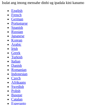
Isulat ang imong mensahe dinhi ug ipadala kini kanamo
English
French
German
Portuguese
Spanish
Russian
Japanese
Korean
Arabic
Irish
Greek
Turkish
Italian
Danish
Romanian
Indonesian
Czech
Afrikaans
Swedish
Polish
Basque
Catalan
Esperanto