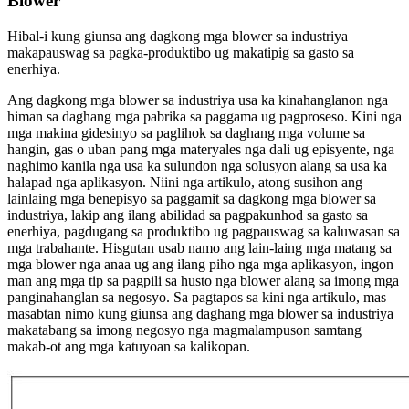
Blower
Hibal-i kung giunsa ang dagkong mga blower sa industriya
makapauswag sa pagka-produktibo ug makatipig sa gasto sa
enerhiya.
Ang dagkong mga blower sa industriya usa ka kinahanglanon nga
himan sa daghang mga pabrika sa paggama ug pagproseso. Kini nga
mga makina gidesinyo sa paglihok sa daghang mga volume sa
hangin, gas o uban pang mga materyales nga dali ug episyente, nga
naghimo kanila nga usa ka sulundon nga solusyon alang sa usa ka
halapad nga aplikasyon. Niini nga artikulo, atong susihon ang
lainlaing mga benepisyo sa paggamit sa dagkong mga blower sa
industriya, lakip ang ilang abilidad sa pagpakunhod sa gasto sa
enerhiya, pagdugang sa produktibo ug pagpauswag sa kaluwasan sa
mga trabahante. Hisgutan usab namo ang lain-laing mga matang sa
mga blower nga anaa ug ang ilang piho nga mga aplikasyon, ingon
man ang mga tip sa pagpili sa husto nga blower alang sa imong mga
panginahanglan sa negosyo. Sa pagtapos sa kini nga artikulo, mas
masabtan nimo kung giunsa ang daghang mga blower sa industriya
makatabang sa imong negosyo nga magmalampuson samtang
makab-ot ang mga katuyoan sa kalikopan.